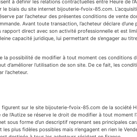
ent à définir les relations contractuelles entre Heure de l’A
 le biais du site internet bijouterie-fvoix-85.com. L’acquisit
éserve par l’acheteur des présentes conditions de vente dont
mande. Avant toute transaction, l’acheteur déclare d’une pa
 rapport direct avec son activité professionnelle et est limi
pleine capacité juridique, lui permettant de s’engager au ti
e la possibilité de modifier à tout moment ces conditions d
t d’améliorer l’utilisation de son site. De ce fait, les condi
 l’acheteur.
igurent sur le site bijouterie-fvoix-85.com de la société He
 de l’Autize se réserve le droit de modifier à tout moment 
rnet sous forme d’un descriptif reprenant ses principales ca
 les plus fidèles possibles mais n’engagent en rien le Vend
 est destinée à tous les acheteurs résidant en France