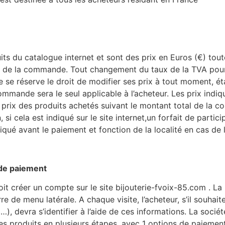
duits du catalogue internet et sont des prix en Euros (€) to
 de la commande. Tout changement du taux de la TVA pourr
e se réserve le droit de modifier ses prix à tout moment, ét
commande sera le seul applicable à l’acheteur. Les prix indi
u prix des produits achetés suivant le montant total de la 
i cela est indiqué sur le site internet,un forfait de partici
iqué avant le paiement et fonction de la localité en cas de l
 de paiement
it créer un compte sur le site bijouterie-fvoix-85.com . La
re de menu latérale. A chaque visite, l’acheteur, s’il souh
, devra s’identifier à l’aide de ces informations. La socié
s produits en plusieurs étapes, avec 1 options de paiement