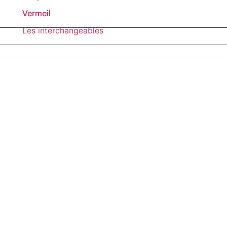
Vermeil
Vermeil
Vermeil
Les interchangeables