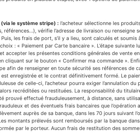
(via le système stripe) :
l’acheteur sélectionne les produit
, références…), vérifie l’adresse de livraison ou renseigne so
 Puis, les frais de port, s’il y a lieu, sont calculés et soumis 
hoix : « Paiement par Carte bancaire ». L’étape suivante lu
et accepter les présentes conditions générales de vente e
en cliquant sur le bouton « Confirmer ma commande ». Enfin,
ripe afin de renseigner en toute sécurité ses références de c
st enregistrée et le contrat définitivement formé. Le paie
uduleuse de celle-ci, l’acheteur pourra exiger l’annulation d
ors recréditées ou restituées. La responsabilité du titulair
é prouvé effectué frauduleusement, à distance, sans utilis
auduleux et des éventuels frais bancaires que l’opération a
rélèvement auprès de sa banque, dans les 70 jours suivant l’o
it. Les montants prélevés sont remboursés par la banque da
formée par le porteur. Aucun frais de restitution des somme