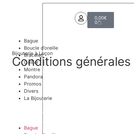
Panneau de gestion des cookies
0,00
€
0
Bague
Boucle d’oreille
Bijouterie à Luçon
Bracelet
Conditions générales
Collier
Montre
Pandora
Promos
Divers
La Bijouterie
Bague