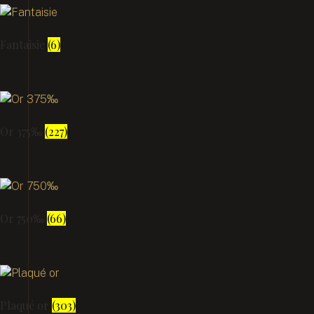
Fantaisie
(6)
Or 375‰
(227)
Or 750‰
(66)
Plaqué or
(303)