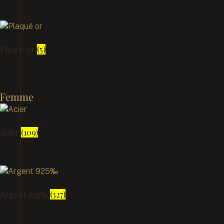
Plaqué or
(5)
Femme
Acier
(109)
Argent 925‰
(327)