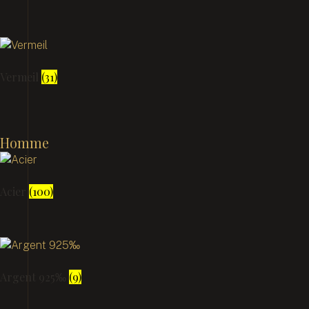
Vermeil
(31)
Homme
Acier
(100)
Argent 925‰
(9)