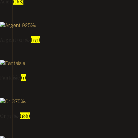
Acier
(568)
Argent 925‰
(573)
Fantaisie
(1)
Or 375‰
(186)