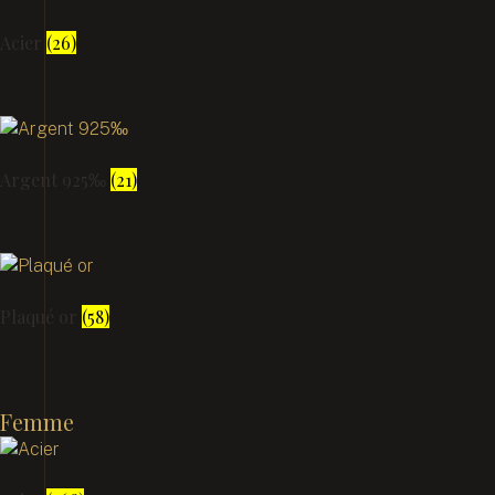
Acier
(26)
Argent 925‰
(21)
Plaqué or
(58)
Femme