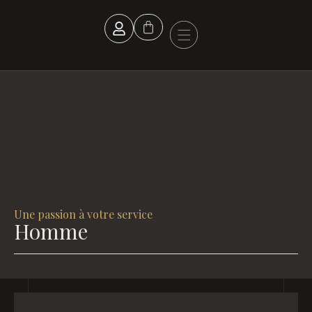
Panneau de gestion des cookies
Boucle d’oreille
Une passion à votre service
Homme