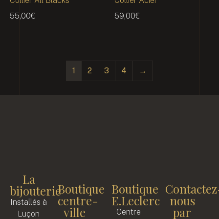
Collier All Blacks
Collier Acier
55,00
€
59,00
€
1
2
3
4
→
La
Boutique
Boutique
Contactez
bijouterie
centre-
E.Leclerc
nous
Installés à
ville
par
Centre
Luçon