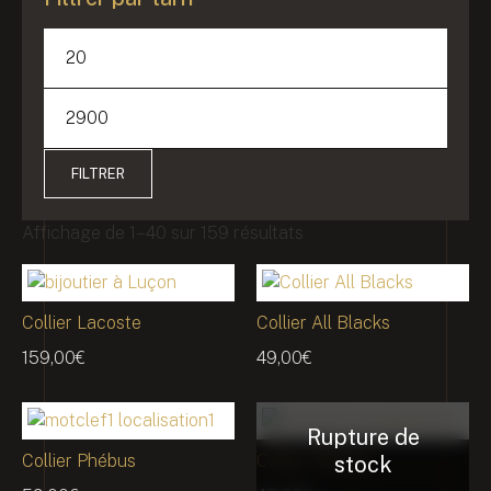
FILTRER
Affichage de 1–40 sur 159 résultats
Collier Lacoste
Collier All Blacks
159,00
€
49,00
€
Collier Phébus
Collier Phébus