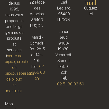
mail
22 Place
Cial
depuis
des
Leclerc,
Cliquez
1998,
Acacias,
85400
Ici
nous vous
85400
LUÇON.
proposons
LUÇON.
une large
Lundi-
gamme de
Mardi-
Jeudi
produits
Samedi :
9h00-
et
9h-12h15
19h30 ;
services
et 14h-
Vendredi-
(
vente de
19h
Samedi
bijoux
,
création
Tél. :
02
9h00-
de
51 56 00
20h
bijoux
,
réparation
89
Tél.
de bijoux
:
02 51 30 03 50
et
montres).
Mon