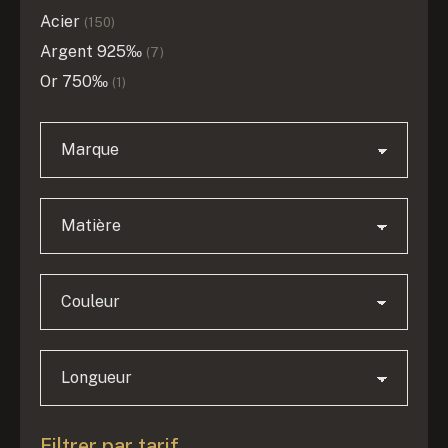
Acier
(150)
Argent 925‰
(7)
Or 750‰
(1)
Filtrer par tarif