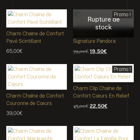
Promo !
Charm Chaîne de Confort
Chaîne de Confort
Pavé Scintillant
Signature Pandora
39,00
€
65,00
€
19,50
€
Promo !
Charm Clip Chaîne de
Charm Chaîne de Confort
Confort Cœurs En Relief
Couronne de Cœurs
45,00
€
22,50
€
39,00
€