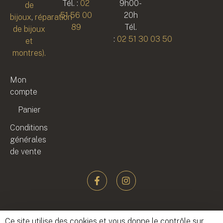
Tél. :
02
9h00-
de
51 56 00
20h
bijoux
,
réparation
89
Tél.
de bijoux
:
02 51 30 03 50
et
montres).
Mon
compte
Panier
Conditions
générales
de vente
Ce site utilise des cookies et vous donne le contrôle sur