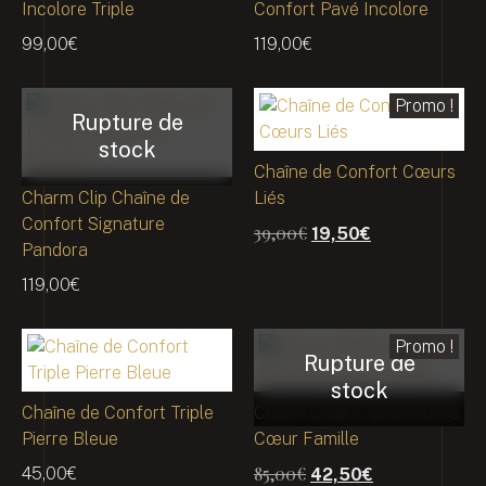
Incolore Triple
Confort Pavé Incolore
99,00
€
119,00
€
Promo !
Chaîne de Confort Cœurs
Charm Clip Chaîne de
Liés
Confort Signature
39,00
€
19,50
€
Pandora
119,00
€
Promo !
Chaîne de Confort Triple
Charm Chaîne de Sécurité
Pierre Bleue
Cœur Famille
85,00
€
45,00
€
42,50
€