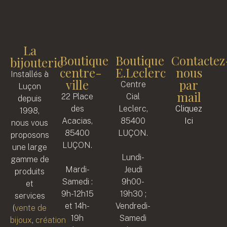
La
Boutique
Boutique
Contactez
bijouterie
centre-
E.Leclerc
nous
Installés à
ville
par
Centre
Luçon
mail
22 Place
Cial
depuis
des
Leclerc,
Cliquez
1998,
Acacias,
85400
Ici
nous vous
85400
LUÇON.
proposons
LUÇON.
une large
Lundi-
gamme de
Mardi-
Jeudi
produits
Samedi :
9h00-
et
9h-12h15
19h30 ;
services
et 14h-
Vendredi-
(
vente de
19h
Samedi
bijoux
,
création