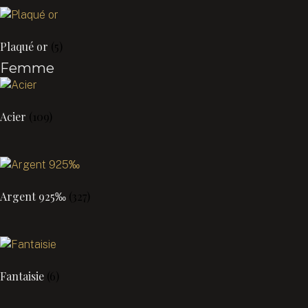
Plaqué or
(5)
Femme
Acier
(109)
Argent 925‰
(327)
Fantaisie
(6)