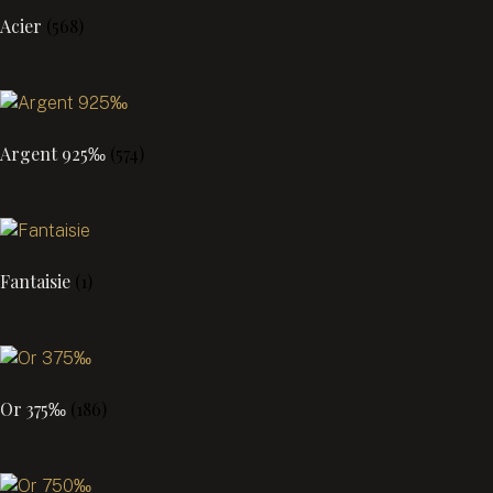
Acier
(568)
Argent 925‰
(574)
Fantaisie
(1)
Or 375‰
(186)