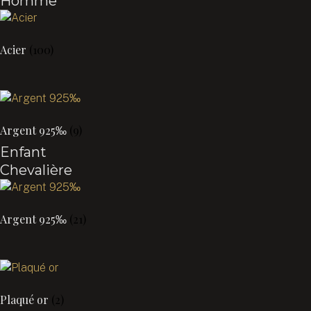
Homme
Acier
(100)
Argent 925‰
(9)
Enfant
Chevalière
Argent 925‰
(21)
Plaqué or
(2)