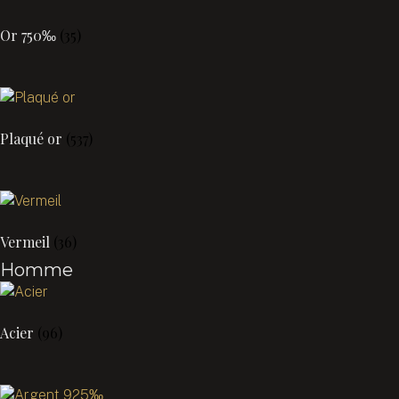
Or 750‰
(35)
Plaqué or
(537)
Vermeil
(36)
Homme
Acier
(96)