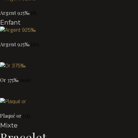
Argent 925‰
(8)
Enfant
Argent 925‰
(56)
Or 375‰
(106)
Plaqué or
(15)
Mixte
Bracelet