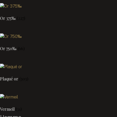
Or 375‰
(227)
Or 750‰
(66)
Plaqué or
(303)
Vermeil
(31)