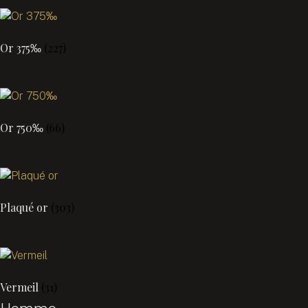
Or 375‰
(227)
Or 750‰
(66)
Plaqué or
(303)
Vermeil
(31)