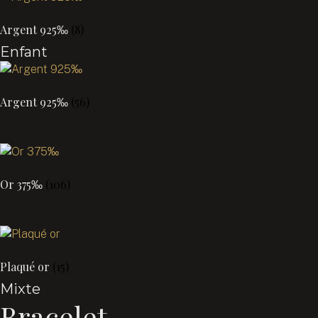
Argent 925‰
(8)
Enfant
Argent 925‰
(56)
Or 375‰
(106)
Plaqué or
(15)
Mixte
Bracelet