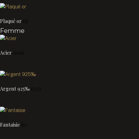
Plaqué or
(5)
Femme
Acier
(109)
Argent 925‰
(327)
Fantaisie
(6)