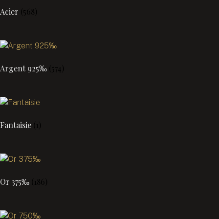
Acier
(568)
Argent 925‰
(574)
Fantaisie
(1)
Or 375‰
(186)