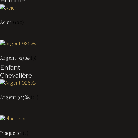
Homme
Acier
(100)
Argent 925‰
(9)
Enfant
Chevalière
Argent 925‰
(21)
Plaqué or
(2)