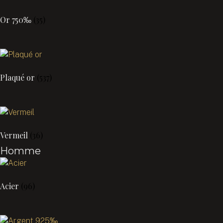
Or 750‰
(35)
Plaqué or
(537)
Vermeil
(36)
Homme
Acier
(96)