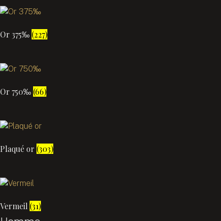
Or 375‰
(227)
Or 750‰
(66)
Plaqué or
(303)
Vermeil
(31)