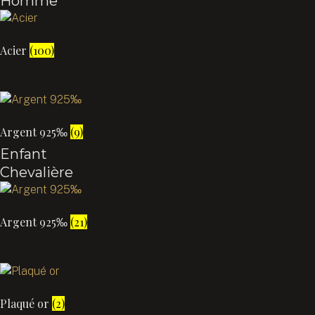
Homme
Acier
(100)
Argent 925‰
(9)
Enfant
Chevalière
Argent 925‰
(21)
Plaqué or
(2)