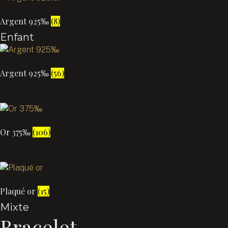
Argent 925‰
(8)
Enfant
Argent 925‰
(56)
Or 375‰
(106)
Plaqué or
(15)
Mixte
Bracelet