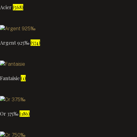
Acier
(568)
Argent 925‰
(574)
Fantaisie
(1)
Or 375‰
(186)