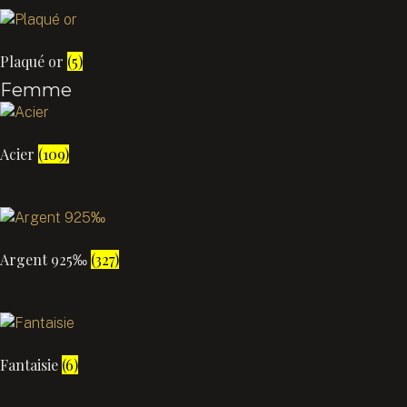
Plaqué or
(5)
Femme
Acier
(109)
Argent 925‰
(327)
Fantaisie
(6)