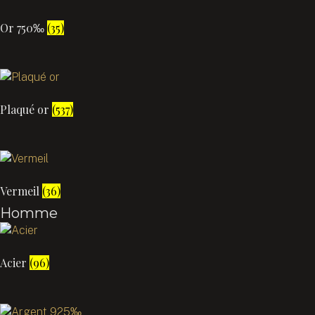
Or 750‰
(35)
Plaqué or
(537)
Vermeil
(36)
Homme
Acier
(96)